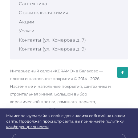
Сантехника
Строительная химия
Акции
Услуги
Контакты (ул. Комарова д. 7)
Контакты (ул. Комарова д. 9)
Интерьерный салон «KERAMO» в Балаково —
плитка и напольные покрытия ©
2014 -
2026
Настенные и напольные покрытия, сантехника и
строительная химия. Большой выбор
керамической плитки, ламината, паркета,
ковровых покрытий. Эксклюзивные коллекции.
Мы используем файлы cookie для анализа событий на нашем
Бесплатная 3D-визуализация. Выгодные цены.
сайте. Продолжая просмотр сайта, вы принимаете
политику
Разработка сайта и дизайн:
revtail.ru
конфиденциальности