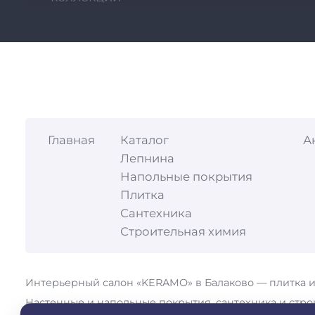
Выгодная цена от производителя
Бесплатный выезд на замер
Бесплатная 3D-визуализация
Персонализация помещений дизайне
Главная
Каталог
А
Лепнина
Бесплатная доставка по городу и до ТК
Напольные покрытия
Плитка
Сантехника
Опыт более 10 лет
Строительная химия
Контроль качества на всех этапах рабо
Интерьерный салон «KERAMO» в Балаково — плитка 
Настенные и напольные покрытия, сантехника и стро