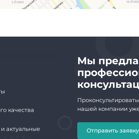
ром
Мы предла
профессио
ты
консульта
го качества
Проконсультироватьс
нашей компании уже
 и актуальные
Отправить заявк